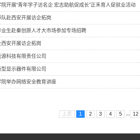
院开展“青年学子访名企 宏志助航促成长”正禾育人促就业活动
带队赴西安开展访企拓岗
毕业生赴秦创原人才大市场参加专场招聘
赴西安开展访企拓岗
能源科技有限责任公司
新型显示器件有限公司
学院举办网络安全教育讲座
...
上页
1
2
3
4
5
12