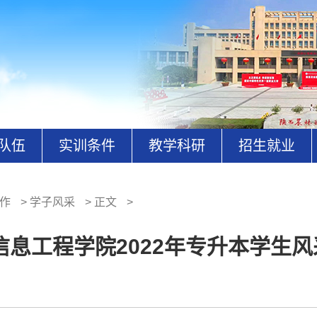
队伍
实训条件
教学科研
招生就业
作
>
学子风采
>
正文
>
信息工程学院2022年专升本学生