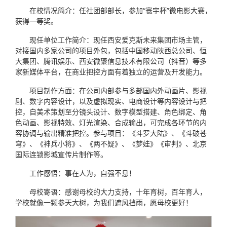
在校情况简介：任社团部部长，参加“寰宇杯”微电影大赛，
获得一等奖。
现任单位工作简介：现任西安爱克斯未来集团市场主管，
对接国内多家公司的项目外包，包括中国移动陕西总公司、恒
大集团、腾讯娱乐、西安微聚信息技术有限公司（抖音）等多
家新媒体平台，在商业把控方面有着独立的运营及开发能力。
项目制作方面：在公司内部参与多部国内外动画片、影视
剧、数字内容设计，以及虚拟现实、电商设计等内容设计与把
控，自美术策划至分镜头设计、数字模型搭建、角色绑定、角
色动画、影视特效、灯光渲染、合成输出，可完成各环节的内
容协调与输出精准把控。参与项目：《斗罗大陆》、《斗破苍
穹》、《神兵小将》、《两不疑》、《梦娃》《审判》、北京
国际连锁影城宣传片制作等。
工作感悟：事在人为，自强不息！
母校寄语：感谢母校的大力支持，十年育树，百年育人，
学校就像一颗参天大树，为我们遮风挡雨，愿母校更好！