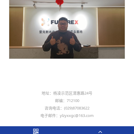
地址：杨凌示范区渭惠路24号
邮编：712100
咨询电话：(029)87083622
电子邮件：ylzyxxgc@163.com