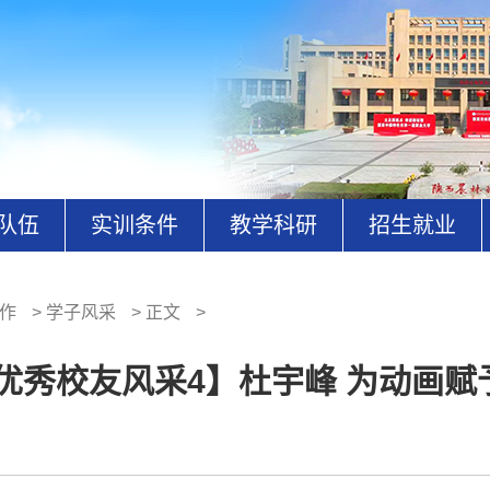
队伍
实训条件
教学科研
招生就业
作
>
学子风采
>
正文
>
优秀校友风采4】杜宇峰 为动画赋