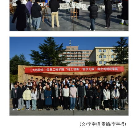
（文/李宇根 责编/李宇根）